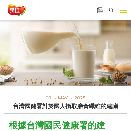
泉植食品
產品諮詢
台灣國健署對於國人攝取
展開選
搜尋
09
MAY
2025
台灣國健署對於國人攝取膳食纖維的建議
根據台灣國民健康署的建