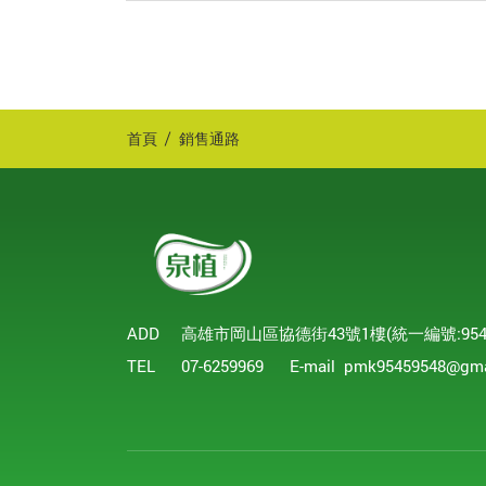
首頁
銷售通路
ADD
高雄市岡山區協德街43號1樓(統一編號:9545
TEL
07-6259969
E-mail
pmk95459548@gma