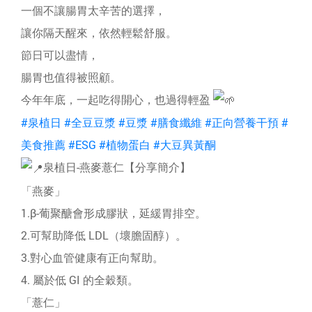
一個不讓腸胃太辛苦的選擇，
讓你隔天醒來，依然輕鬆舒服。
節日可以盡情，
腸胃也值得被照顧。
今年年底，一起吃得開心，也過得輕盈
#泉植日
#全豆豆漿
#豆漿
#膳食纖維
#正向營養干預
#
美食推薦
#ESG
#植物蛋白
#大豆異黃酮
泉植日-燕麥薏仁【分享簡介】
「燕麥」
1.β-葡聚醣會形成膠狀，延緩胃排空。
2.可幫助降低 LDL（壞膽固醇）。
3.對心血管健康有正向幫助。
4. 屬於低 GI 的全穀類。
「薏仁」